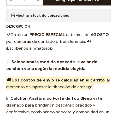
C
a
Mostrar stock de ubicaciones
n
t
DESCRIPCIÓN
i
🎉Obtén un
PRECIO ESPECIAL
este mes de
AGOSTO
d
por compras de contado o transferencia. 📲
a
¡Escríbenos al whatsapp!
d
📐
Selecciona la medida deseada
, el
valor del
colchón varía según la medida elegida
.
🚚
Los costos de envío se calculan en el carrito
, al
momento de ingresar la dirección de entrega
El
Colchón Anatómico Forte
de
Top Sleep
está
diseñado para brindar un descanso práctico y
confortable, combinando soporte y comodidad en un