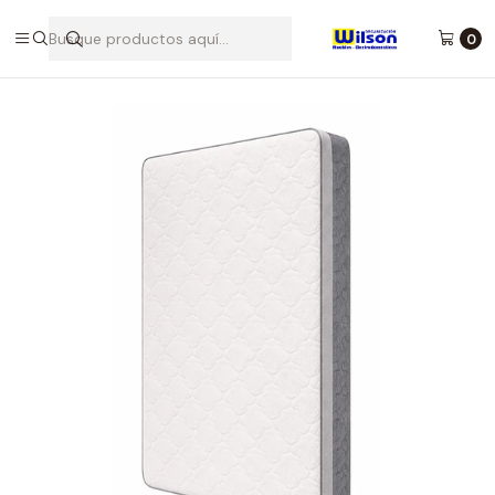
Desde 1986 brindando calidad y confianza para tu hogar - Tulua,
Buga, Rozo, Zarzal La Unión
0