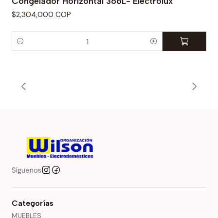
Congelador Horizontal 366L- Electrolux
$2,304,000 COP
C
a
n
t
i
d
a
d
Síguenos
Categorías
MUEBLES