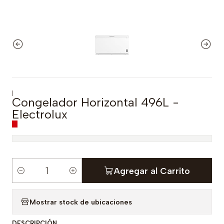
|
Congelador Horizontal 496L -
Electrolux
Agregar al Carrito
C
a
Mostrar stock de ubicaciones
n
t
DESCRIPCIÓN