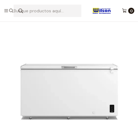
Desde 1986 brindando calidad y confianza para tu hogar - Tulua,
Buga, Rozo, Zarzal La Unión
0