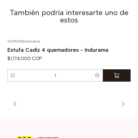
También podría interesarte uno de
estos
1031556
|
Indurama
Estufa Cadiz 4 quemadores - Indurama
$1,174,000 COP
C
a
n
t
i
d
a
d