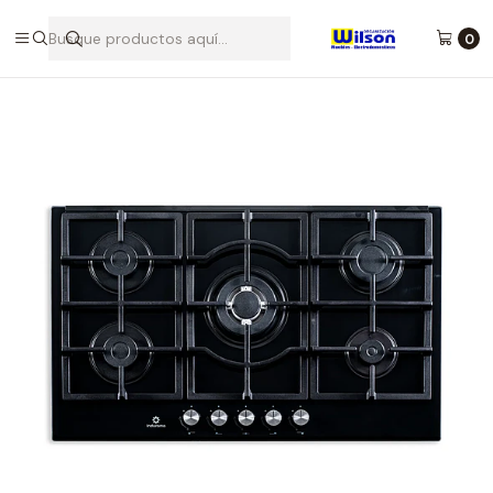
Desde 1986 brindando calidad y confianza para tu hogar - Tulua,
Buga, Rozo, Zarzal La Unión
0