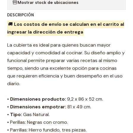
Mostrar stock de ubicaciones
n
t
DESCRIPCIÓN
i
🚚
Los costos de envío se calculan en el carrito al
d
ingresar la dirección de entrega
a
d
La cubierta es ideal para quienes buscan mayor
capacidad y comodidad al cocinar. Su diseño amplio y
funcional permite preparar varias recetas al mismo
tiempo, siendo una excelente opción para cocinas
que requieren eficiencia y buen desempeño en el uso
diario.
•
Dimensiones producto:
9,2 x 86 x 52 cm.
•
Dimensiones empotrar:
81 x 49 cm.
•
Tipo:
Gas Natural.
• Perillas: Negras con cromo.
• Parrillas: Hierro fundido, tres piezas.