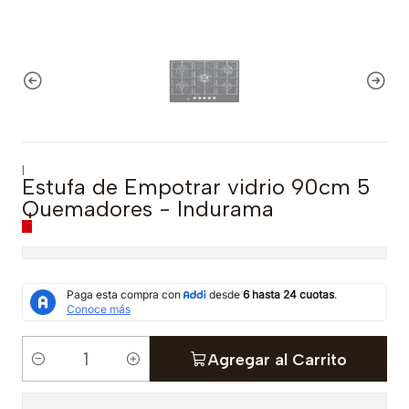
|
Estufa de Empotrar vidrio 90cm 5
Quemadores - Indurama
Agregar al Carrito
C
a