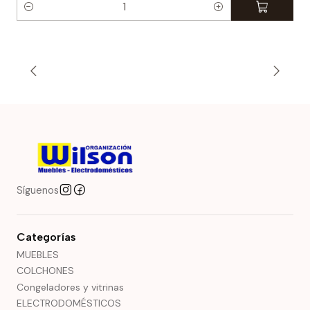
C
a
n
t
i
d
a
d
Síguenos
Categorías
MUEBLES
COLCHONES
Congeladores y vitrinas
ELECTRODOMÉSTICOS