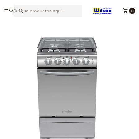
Desde 1986 brindando calidad y confianza para tu hogar - Tulua,
Buga, Rozo, Zarzal La Unión
0