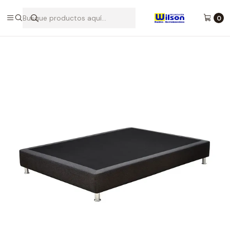
Desde 1986 brindando calidad y confianza para tu hogar - Tulua,
Buga, Rozo, Zarzal La Unión
0