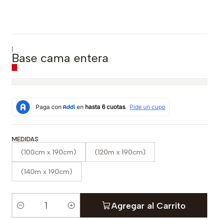
|
Base cama entera
MEDIDAS
(100cm x 190cm)
(120m x 190cm)
(140m x 190cm)
Agregar al Carrito
C